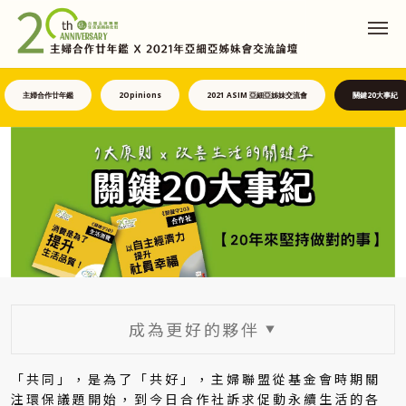
主婦合作廿年鑑
2Opinions
2021 ASIM 亞細亞姊妹交流會
關鍵20大事紀
成為更好的夥伴
▼
「共同」，是為了「共好」，主婦聯盟從基金會時期關
注環保議題開始，到今日合作社訴求促動永續生活的各