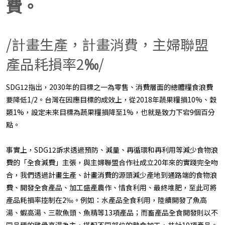
費。
/計畫生產，計畫消費，主婦聯盟
產品耗損率2
‰
/
SDG12指出，2030年的目標之一為零售、消費層面的總體糧食浪費
要降低1/2。台灣在因應目標的成效上，從2018年蔬果糧損10%、穀
類1%，設定未來目標為蔬果糧損降至1%，也就是致力下宕9個百分
點。
事實上，SDG12訴求透過預防、減量、再循環和再利用等減少食物浪
費的「全食減費」主張，與主婦聯盟合作社成立20年來的實踐完全吻
合，我們透過計畫生產、計畫消費的源頭減少產地到通路端的食物浪
費、開發全食產品、加工盛產農作、惜食利用、最終堆肥，至此可將
產品耗損率控制在2‰。例如：水產品全食利用，陸續開發了魚高
湯、蝦高湯、三款魚頭、魚精等13項產品；而畜產品全食開發則以不
同品種的雞骨高湯為主，搭配不同部位的熟食加工，共計10項產品。