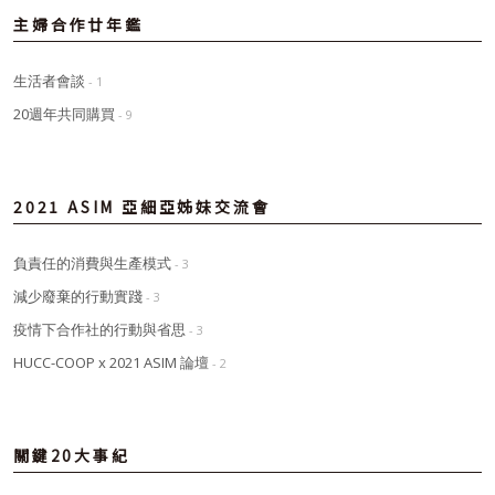
主婦合作廿年鑑
生活者會談
- 1
20週年共同購買
- 9
2021 ASIM 亞細亞姊妹交流會
負責任的消費與生產模式
- 3
減少廢棄的行動實踐
- 3
疫情下合作社的行動與省思
- 3
HUCC-COOP x 2021 ASIM 論壇
- 2
關鍵20大事紀