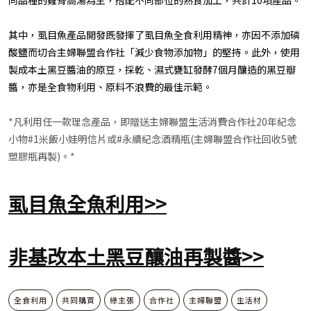
其中，虱目魚產品開發既發揮了虱目魚全食利用精神，亦因不添加磷
酸鹽而切合主婦聯盟合作社「減少食物添加物」的堅持。此外，使用
製成本土黑豆醬油的原豆，採乾、濕式甕缸發酵7個月釀造的黑豆瓣
醬，亦是全食物利用、原料不浪費的最佳示範。
*凡利用任一款理念產品，即贈送主婦聯盟生活消費合作社20年紀念
小物#1米飯小娃明信片或#永續紀念酒精瓶(主婦聯盟合作社回收5號
塑膠瓶再製)。*
虱目魚全魚利用>>
非基改本土黑豆釀油再製醬>>
全食利用
共同購買
綠主張
合作社
主婦聯盟
生活材