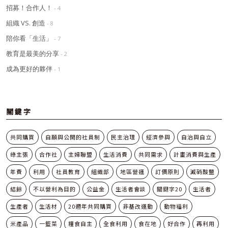
招募！合作人！
- 4
組織 VS. 創造
- 8
陪你看「生活」
- 7
教育是最美的分享
- 2
成為更好的夥伴
- 1
關鍵字
共同購買
自願與公開的社員制
民主治理
經濟參與
自治與自立
綠主張
合作社
主婦聯盟
生活消費
共同需求
計畫消費與生產
年費
利用
社員教育
組織部
地區營運
訂價原則
減硝酸鹽
結餘
不以營利為目的
公益金
生活者會談
關鍵字20
生活者
生產者
生活材
20週年共同購買
非基改運動
動物福利
米產品
一籃菜
糧食自主
全食利用
食在地
好合作
再利用