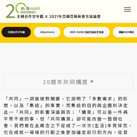
主婦合作廿年鑑
2Opinions
2021 ASIM 亞細亞姊妹交流會
關鍵20大事紀
20週年共同購買
▼
「共同」一詞是絕對關鍵，它說明了「多數需求」的形
塑，以及「集結」的事實，而集結的目的與企圖則決定
此一「共同」的影響深遠與否；「購買」可以是一件再
平常不過的事，但「共同購買」卻可能改變一整個社
會。我們曾在此概念之下促成了一次次(生活)本質探究，
也在成就一場場的行動之後更加確定前行的方向。從首