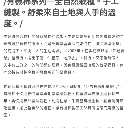
/有機棉系列─全自然栽種。手工
縫製。舒柔來自土地與人手的溫
度。/
主婦聯盟合作社開發有機棉的緣起，主要還是認知到共同購買運動從
未設限於食物的選擇，而是認真學習與探究如何在「減少環境衝擊」
的前提下，平衡「人的生活需求」。2005年，在與紡織世家「知蓮實
業」結緣後，推出了第一件產品「地瓜衣」，其後，又思及每個人一
天中有三分之一的時間都在睡覺，與身體最親密接觸的就是寢具，這
才又將有機棉產品開發品項延伸至寢具。
棉花栽種面積雖只佔世界耕地的2%，卻使用了世界農藥用量的1/4。
有機棉不使用任何農藥與化學藥劑栽種，棉農必須先讓土地休耕三
年，再使用自然農法栽種，利用枯葉、牛糞當有機肥料、瓢蟲蜻蜓來
吃害蟲。如此全自然的過程，讓有機棉製品天然具備循環而用續的基
因。