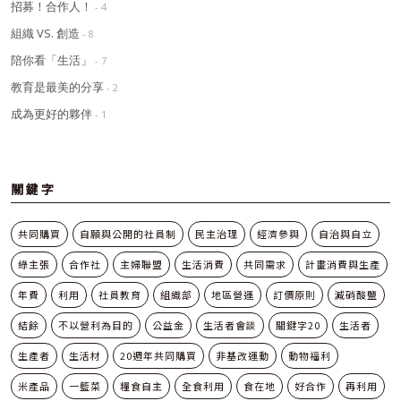
招募！合作人！
- 4
組織 VS. 創造
- 8
陪你看「生活」
- 7
教育是最美的分享
- 2
成為更好的夥伴
- 1
關鍵字
共同購買
自願與公開的社員制
民主治理
經濟參與
自治與自立
綠主張
合作社
主婦聯盟
生活消費
共同需求
計畫消費與生產
年費
利用
社員教育
組織部
地區營運
訂價原則
減硝酸鹽
結餘
不以營利為目的
公益金
生活者會談
關鍵字20
生活者
生產者
生活材
20週年共同購買
非基改運動
動物福利
米產品
一籃菜
糧食自主
全食利用
食在地
好合作
再利用