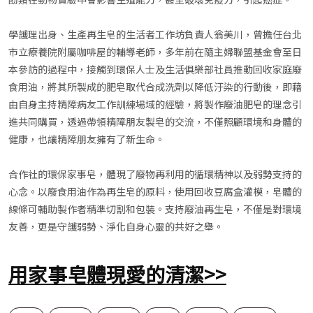
學護理出身、生產再生皂的生活者工作坊負責人翁美川，曾擔任台北
市立療養院附屬咖啡屋的輔導老師，多年前在隨主婦聯盟基金會至日
本參訪的過程中，接觸到環保人士及生活俱樂部社員推動回收家庭廢
食用油，將其所製成的肥皂取代合成洗劑以降低汙染的行動後，即藉
由自身主持精障病友工作訓練場域的經驗，將製作廢油肥皂的理念引
進共同購買，透過帶領精障朋友製皂的交流，不僅照顧環境和身體的
健康，也讓精障朋友擁有了新生命。
合作社的環保家事皂，體現了廢物再利用的循環精神以及弱勢支持的
心念。以廢食用油作為再生皂的原料，使用回收豆腐盒灌模，皂體的
線條可輔助製作者精準切割和包裝。支持廢油再生皂，不僅是對環境
友善，更是守護弱勢、淨化自身心靈的共好之舉。
用家事皂體現愛的清潔>>