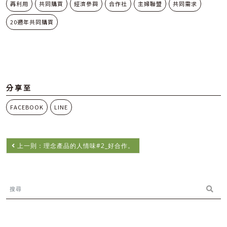
再利用
共同購買
經濟參與
合作社
主婦聯盟
共同需求
20週年共同購買
分享至
FACEBOOK
LINE
上一則：理念產品的人情味#2_好合作。