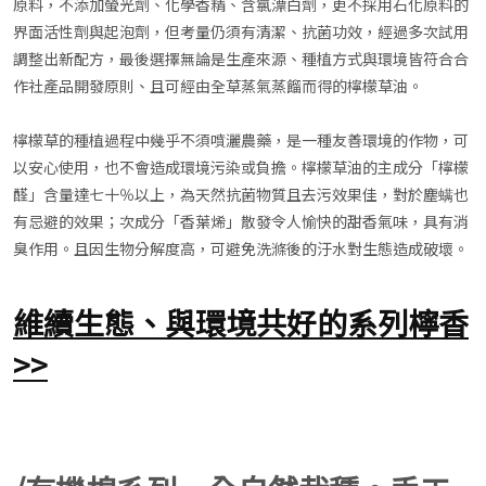
原料，不添加螢光劑、化學香精、含氯漂白劑，更不採用石化原料的
界面活性劑與起泡劑，但考量仍須有清潔、抗菌功效，經過多次試用
調整出新配方，最後選擇無論是生產來源、種植方式與環境皆符合合
作社產品開發原則、且可經由全草蒸氣蒸餾而得的檸檬草油。
檸檬草的種植過程中幾乎不須噴灑農藥，是一種友善環境的作物，可
以安心使用，也不會造成環境污染或負擔。檸檬草油的主成分「檸檬
醛」含量達七十％以上，為天然抗菌物質且去污效果佳，對於塵螨也
有忌避的效果；次成分「香葉烯」散發令人愉快的甜香氣味，具有消
臭作用。且因生物分解度高，可避免洗滌後的汙水對生態造成破壞。
維續生態、與環境共好的系列檸香
>>