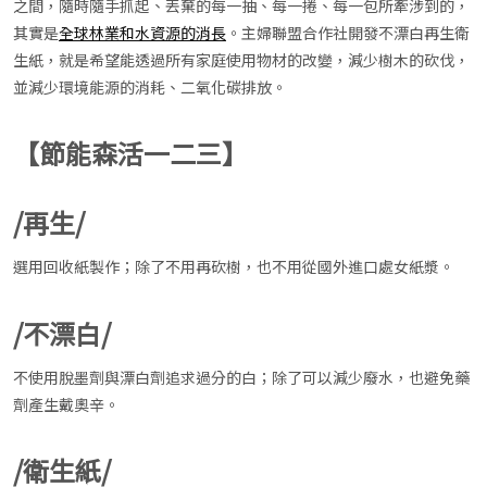
之間，隨時隨手抓起、丟棄的每一抽、每一捲、每一包所牽涉到的，
其實是
全球林業和水資源的消長
。主婦聯盟合作社開發不漂白再生衛
生紙，就是希望能透過所有家庭使用物材的改變，減少樹木的砍伐，
並減少環境能源的消耗、二氧化碳排放。
【節能森活一二三】
/再生/
選用回收紙製作；除了不用再砍樹，也不用從國外進口處女紙漿。
/不漂白/
不使用脫墨劑與漂白劑追求過分的白；除了可以減少廢水，也避免藥
劑產生戴奧辛。
/衛生紙/