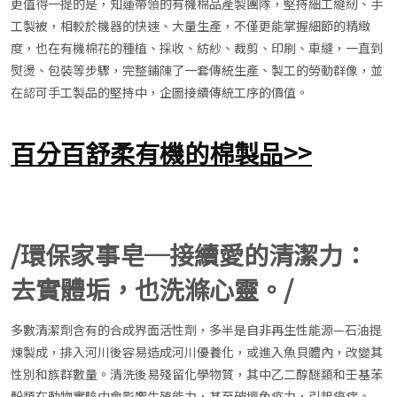
更值得一提的是，知蓮帶領的有機棉品產製團隊，堅持細工縫紉、手
工製被，相較於機器的快速、大量生產，不僅更能掌握細節的精緻
度，也在有機棉花的種植、採收、紡紗、裁剪、印刷、車縫，一直到
熨燙、包裝等步驟，完整鋪陳了一套傳統生產、製工的勞動群像，並
在認可手工製品的堅持中，企圖接續傳統工序的價值。
百分百舒柔有機的棉製品>>
/環保家事皂─接續愛的清潔力：
去實體垢，也洗滌心靈。/
多數清潔劑含有的合成界面活性劑，多半是自非再生性能源—石油提
煉製成，排入河川後容易造成河川優養化，或進入魚貝體內，改變其
性別和族群數量。清洗後易殘留化學物質，其中乙二醇醚類和壬基苯
酚類在動物實驗中會影響生殖能力，甚至破壞免疫力，引起癌症。