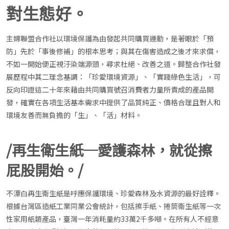
對生態好。
主婦聯盟合作社以環境保護為由發起共同購買運動，是著眼於「預
防」先於「事後修補」的根本思考；與其在傷害造成之後才來求償，
不如一開始便正視汙染端源頭，尋求杜絕、改善之道。歸整合作社發
展歷程中其二理念基調：「珍愛環境資源」、「實踐綠色生活」，可
反向印證這二十年來藉由共同購買號召消費者力量所責成的產品開
發，確實在各項生活基本需求中提供了品質純正、價格合理且對人和
環境友善而無負擔的「生」、「活」材料。
/再生衛生紙─愛護森林，就從擦
屁股開始。/
不漂白再生衛生紙是呼應保護環境、珍愛森林及水資源的最好詮釋。
根據台灣區造紙工業同業公會統計，包括擦手紙、捲筒衛生紙等一次
性家用紙類產品，臺灣一年消耗量約33萬2千多噸。在所有人不經意