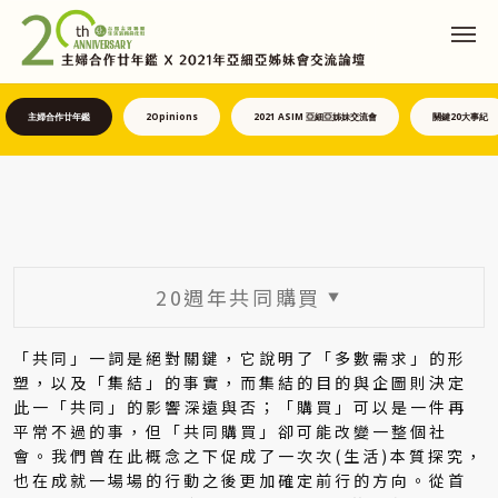
主婦合作廿年鑑
2Opinions
2021 ASIM 亞細亞姊妹交流會
關鍵20大事紀
20週年共同購買
▼
「共同」一詞是絕對關鍵，它說明了「多數需求」的形
塑，以及「集結」的事實，而集結的目的與企圖則決定
此一「共同」的影響深遠與否；「購買」可以是一件再
平常不過的事，但「共同購買」卻可能改變一整個社
會。我們曾在此概念之下促成了一次次(生活)本質探究，
也在成就一場場的行動之後更加確定前行的方向。從首