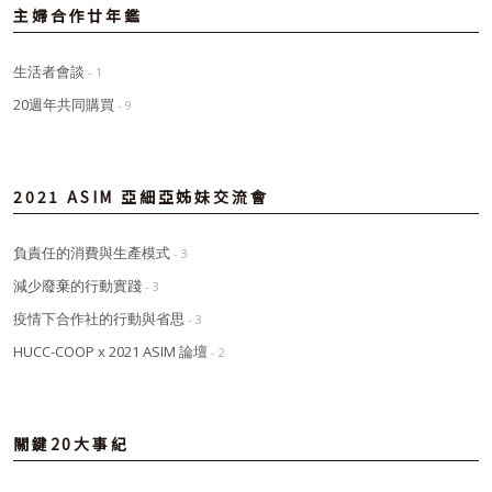
主婦合作廿年鑑
生活者會談
- 1
20週年共同購買
- 9
2021 ASIM 亞細亞姊妹交流會
負責任的消費與生產模式
- 3
減少廢棄的行動實踐
- 3
疫情下合作社的行動與省思
- 3
HUCC-COOP x 2021 ASIM 論壇
- 2
關鍵20大事紀