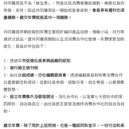
共同購買並不為「做生意」，而是社區消費者團結運動，需要社員的
參與、支持。因此共同購買從一開始就是會員制。
會員享有權利也須
盡義務。繳交年費就是其中一項義務。
共同購買早期收取的年費主要用於編印產品目錄、情報小站、月刊等
通訊文宣品。當共同購買開始以生活消費合作社營運，年費便更加制
度化，其設計宗旨如下：
1、透過年費
促進社員參與組織的認知
2、
發行綠主張刊物
3、由社員
組成總、分社編輯委員會
，透過編輯委員群收集消費合作
社重要觀念和資訊，促動社員參與、經驗分享、自主學習，以累積集
體智慧。
4、
設立年費專戶及管理辦法
，深化合作社，以落實七大原則中的第
四原則：自治與自立。由社員民主管理及維持消費合作社的自治及自
助。
繳交年費，除了用於上述用途，也是一種認同和宣示，一份付出和承