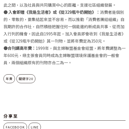
此之間，以及社員與共同購買中心的距離，支援社區組織發展。
● 入會即贈《我是生活者》或《從329瓶牛奶開始》：
消費者是個別
的、零散的，要集結起來並不容易，而以推動「消費者團結組織」自
我期許的合作社，自然積極把握任何一個能邀約新成員共事、從而加
入行列的機會。因此自1995年起，加入會員即會收到《我是生活者》
或《從329瓶牛奶開始》其一刊物，並將年費定為350元。
●合刊調高年費：
1999年，與主婦聯盟基金會結盟，將年費調整為一
年600元，綠主張會員同時成為主婦聯盟環境保護基金會的一般會
員，兩個組織原有的刊物亦合二為一。
年費
關鍵字20
分享至
FACEBOOK
LINE