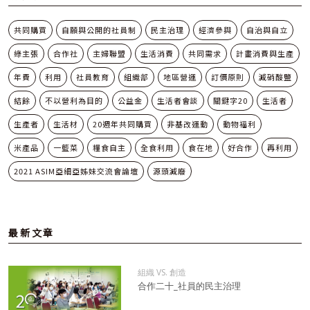
共同購買
自願與公開的社員制
民主治理
經濟參與
自治與自立
綠主張
合作社
主婦聯盟
生活消費
共同需求
計畫消費與生產
年費
利用
社員教育
組織部
地區營運
訂價原則
減硝酸鹽
結餘
不以營利為目的
公益金
生活者會談
關鍵字20
生活者
生產者
生活材
20週年共同購買
非基改運動
動物福利
米產品
一籃菜
糧食自主
全食利用
食在地
好合作
再利用
2021 ASIM亞細亞姊妹交流會論壇
源頭減廢
最新文章
組織 VS. 創造
合作二十_社員的民主治理