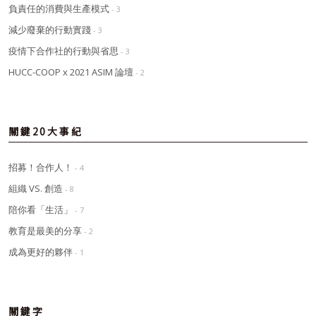
負責任的消費與生產模式
- 3
減少廢棄的行動實踐
- 3
疫情下合作社的行動與省思
- 3
HUCC-COOP x 2021 ASIM 論壇
- 2
關鍵20大事紀
招募！合作人！
- 4
組織 VS. 創造
- 8
陪你看「生活」
- 7
教育是最美的分享
- 2
成為更好的夥伴
- 1
關鍵字