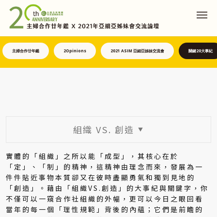
主婦合作廿年鑑
2Opinions
2021 ASIM 亞細亞姊妹交流會
關鍵20大事紀
組織 VS. 創造
▼
實體的「組織」之所以能「成型」，其核心在於
「定」、「制」的精神，這精神由理念而來，發展為一
件件貼近事物本質卻又在彼時盡顯勇氣和獨到見地的
「創造」。藉由「組織VS.創造」的大事紀與關鍵字，你
不僅可以一窺合作社組織的外幅，更可以今日之眼回看
當年的每一個「理性規範」背後的內蘊；它們是前瞻的