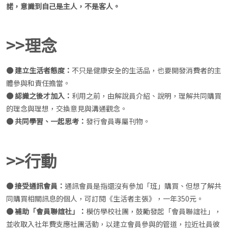
諾，意識到自己是主人，不是客人。
>>理念
● 建立生活者態度：
不只是健康安全的生活品，也要開發消費者的主
體參與和責任擔當。
● 認識之後才加入：
利用之前，由解說員介紹、說明，理解共同購買
的理念與理想，交換意見與溝通觀念。
● 共同學習、一起思考：
發行會員專屬刊物。
>>行動
● 接受通訊會員：
通訊會員是指還沒有參加「班」購買、但想了解共
同購買相關訊息的個人，可訂閱《生活者主張》，一年350元。
● 補助「會員聯誼社」：
模仿學校社團，鼓勵發起「會員聯誼社」，
並收取入社年費支應社團活動，以建立會員參與的管道，拉近社員彼