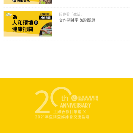
陪你看「生活」
合作關鍵字_減硝酸鹽