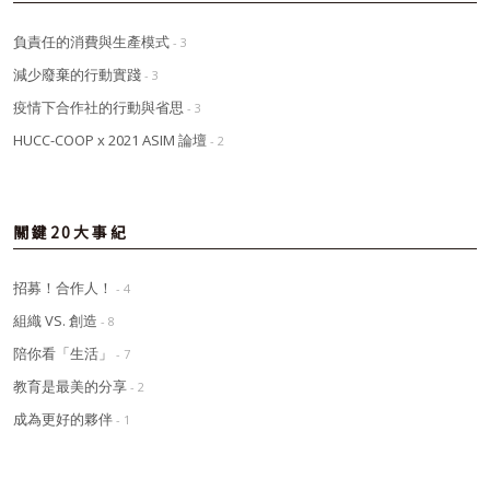
負責任的消費與生產模式
- 3
減少廢棄的行動實踐
- 3
疫情下合作社的行動與省思
- 3
HUCC-COOP x 2021 ASIM 論壇
- 2
關鍵20大事紀
招募！合作人！
- 4
組織 VS. 創造
- 8
陪你看「生活」
- 7
教育是最美的分享
- 2
成為更好的夥伴
- 1