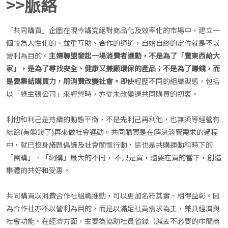
>>脈絡
「共同購買」企圖在現今講究絕對商品化及效率化的市場中，建立一
個較為人性化的、並重互助、合作的通道，自始自終的定位就是不以
營利為目的。
主婦聯盟發起一場消費者運動，不是為了「賣東西給大
家」，是為了尋找安全、健康又兼顧環保的產品；不是為了賺錢，而
是要集結購買力，用消費改變社會。
即使經歷不同的組織型態，包括
以「綠主張公司」來經營時，亦從未改變過共同購買的初衷。
利他和利己是持續的動態平衡，不是先利己再利他，也無須等經營有
結餘(有賺錢了)再來做社會運動。共同購買是在解決消費需求的過程
中，就已投身議題倡議及社會關懷行動，這也是共購運動和時下的
「團購」、「網購」最大的不同， 不只是買，還要在買的當下，創造
集體的共好和受惠。
共同購買以消費合作社組織推動，可以更加名符其實、相得益彰。因
為合作社亦不以營利為目的，而是以滿足社員需求為主，兼具經濟與
社會功能。在經濟方面，主要為協助社員省錢（減去不必要的中間商