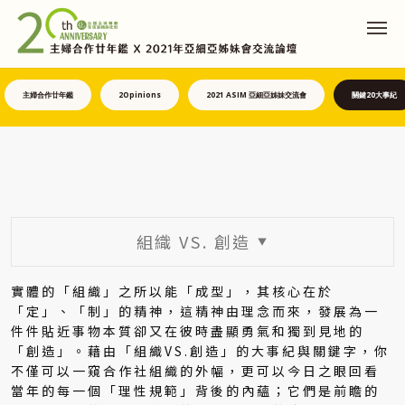
主婦合作廿年鑑
2Opinions
2021 ASIM 亞細亞姊妹交流會
關鍵20大事紀
組織 VS. 創造
▼
實體的「組織」之所以能「成型」，其核心在於
「定」、「制」的精神，這精神由理念而來，發展為一
件件貼近事物本質卻又在彼時盡顯勇氣和獨到見地的
「創造」。藉由「組織VS.創造」的大事紀與關鍵字，你
不僅可以一窺合作社組織的外幅，更可以今日之眼回看
當年的每一個「理性規範」背後的內蘊；它們是前瞻的