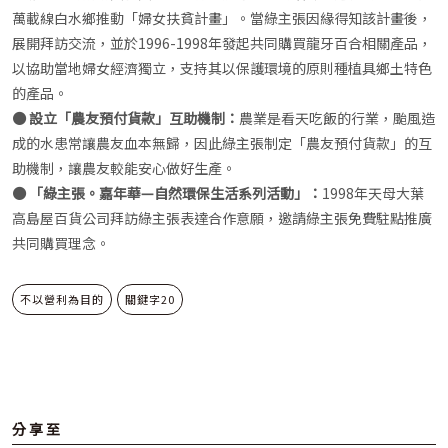
萬載線白水鄉推動「婦女扶貧計畫」。當綠主張因緣得知該計畫後，
展開拜訪交流，並於1996-1998年發起共同購買龍牙百合相關產品，
以協助當地婦女經濟獨立，支持其以保護環境的原則種植具鄉土特色
的產品。
● 設立「農友預付貨款」互助機制：
農業是看天吃飯的行業，颱風造
成的水患常讓農友血本無歸，因此綠主張制定「農友預付貨款」的互
助機制，讓農友較能安心做好生產。
● 「綠主張。嘉年華—自然環保生活系列活動」：
1998年天母大葉
高島屋百貨公司拜訪綠主張表達合作意願，邀請綠主張免費駐點推廣
共同購買理念。
不以營利為目的
關鍵字20
分享至