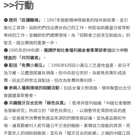
>>行動
● 提供「庇護職場」：
1997年啟動精神障礙者的陪伴與就業，並引
進社工資源，協助他們找出適合自己的工作，例如協助雞蛋分裝等較
單純的工作，並輔助他們適應環境。為「弱勢者之經濟互助組合」的
理念，踏出實踐的重要一步。
●
1995年的中秋節，
邀請伊甸社會福利基金會事業部參加
該次
中秋
禮盒的 「共同購買」
。
● 配送「免費小黃瓜」：
1996年6月因小黃瓜三芝產地盛產，部分不
及冷藏，瓜體頭尾雖有損傷，但中央部位完好，為避免丟棄形成浪
費，因此仍照常出貨配送，但改為免費供應利用。
● 參與人權與環境的相關活動：
包括女權火照夜路、環保聯盟台北分
會圍爐募款餐會。
● 共購龍牙百合支持「綠色扶貧」：
香港非營利組織「中國社會服務
及發展研究」所成立的「綠色扶貧社」，以銷售特定貧困地區的產
品，促進城市消費者對產品來源的的關懷與認識，並為產品開拓市
場，讓貧窮鄉村人民可藉公平交易的報酬，累積自力發展的資源，而
不靠他人的捐助與施與，並在有「龍牙百合的故鄉」之稱的中國江西