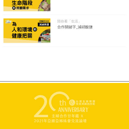
陪你看「生活」
合作關鍵字_減硝酸鹽