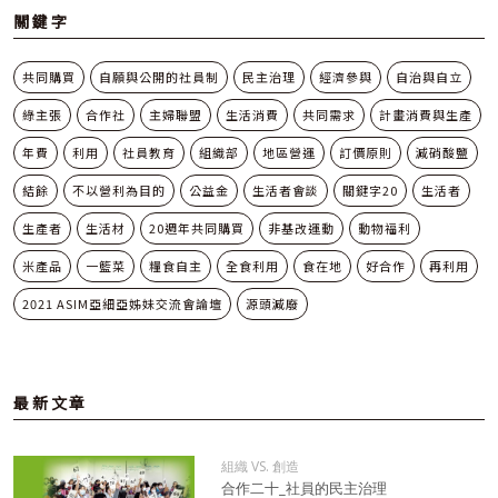
關鍵字
共同購買
自願與公開的社員制
民主治理
經濟參與
自治與自立
綠主張
合作社
主婦聯盟
生活消費
共同需求
計畫消費與生產
年費
利用
社員教育
組織部
地區營運
訂價原則
減硝酸鹽
結餘
不以營利為目的
公益金
生活者會談
關鍵字20
生活者
生產者
生活材
20週年共同購買
非基改運動
動物福利
米產品
一籃菜
糧食自主
全食利用
食在地
好合作
再利用
2021 ASIM亞細亞姊妹交流會論壇
源頭減廢
最新文章
組織 VS. 創造
合作二十_社員的民主治理