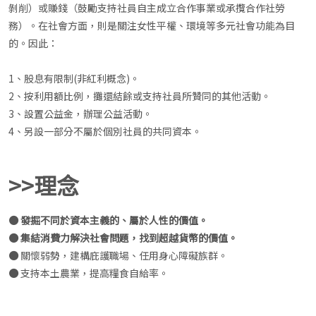
剝削）或賺錢（鼓勵支持社員自主成立合作事業或承攬合作社勞
務）。在社會方面，則是關注女性平權、環境等多元社會功能為目
的。因此：
1、股息有限制(非紅利概念)。
2、按利用額比例，攤還結餘或支持社員所贊同的其他活動。
3、設置公益金，辦理公益活動。
4、另設一部分不屬於個別社員的共同資本。
>>理念
● 發掘不同於資本主義的、屬於人性的價值。
● 集結消費力解決社會問題，找到超越貨幣的價值。
●
關懷弱勢，建構庇護職場、任用身心障礙族群。
●
支持本土農業，提高糧食自給率。