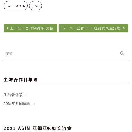
FACEBOOK
LINE
上一則：合作關鍵字_結餘
下一則：合作二十_社員的民主治理
主婦合作廿年鑑
生活者會談
- 1
20週年共同購買
- 9
2021 ASIM 亞細亞姊妹交流會