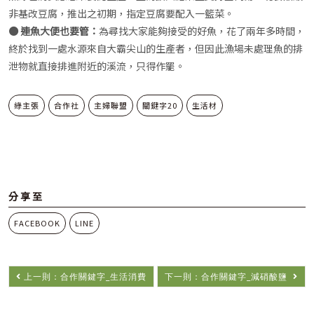
非基改豆腐，推出之初期，指定豆腐要配入一籃菜。
● 連魚大便也要管：
為尋找大家能夠接受的好魚，花了兩年多時間，
終於找到一處水源來自大霸尖山的生產者，但因此漁場未處理魚的排
泄物就直接排進附近的溪流，只得作罷。
綠主張
合作社
主婦聯盟
關鍵字20
生活材
分享至
FACEBOOK
LINE
上一則：合作關鍵字_生活消費
下一則：合作關鍵字_減硝酸鹽