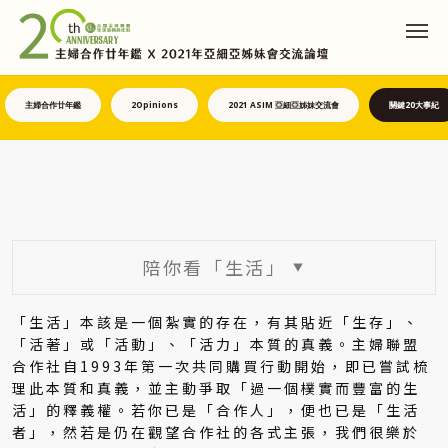
主婦合作廿年鑑
2Opinions
2021 ASIM 亞細亞姊妹交流會
關鍵20大事紀
陪你看「生活」
▼
「生活」本該是一個紮實的存在，有其貼近「生存」、
「活著」或「活動」、「活力」本質的真義。主婦聯盟
合作社自1993年第一次共同購買行動開始，即已嘗試梳
理此本質和真義，並主動爭取「過一個樸實而豐富的生
活」的釋義權。若你已是「合作人」，便也已是「生活
者」，然若是仍在觀望合作社的各式主張，我們很樂於