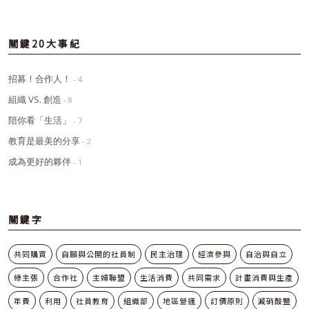
關鍵20大事紀
招募！合作人！
- 4
組織 VS. 創造
- 8
陪你看「生活」
- 7
教育是最美的分享
- 2
成為更好的夥伴
- 1
關鍵字
共同購買
自願與公開的社員制
民主治理
經濟參與
自治與自立
綠主張
合作社
主婦聯盟
生活消費
共同需求
計畫消費與生產
年費
利用
社員教育
組織部
地區營運
訂價原則
減硝酸鹽