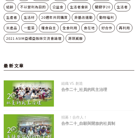
結餘
不以營利為目的
公益金
生活者會談
關鍵字20
生活者
生產者
生活材
20週年共同購買
非基改運動
動物福利
米產品
一籃菜
糧食自主
全食利用
食在地
好合作
再利用
2021 ASIM亞細亞姊妹交流會論壇
源頭減廢
最新文章
組織 VS. 創造
合作二十_社員的民主治理
招募！合作人！
合作二十_自願與開放的社員制