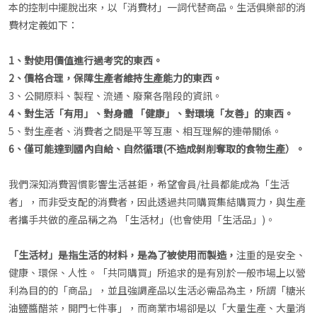
本的控制中擺脫出來，以「消費材」一詞代替商品。生活俱樂部的消
費材定義如下：
1、對使用價值進行過考究的東西。
2、價格合理，保障生產者維持生產能力的東西。
3、公開原料、製程、流通、廢棄各階段的資訊。
4、對生活「有用」、對身體 「健康」、對環境「友善」的東西。
5、對生產者、消費者之間是平等互惠、相互理解的連帶關係。
6、僅可能達到國內自給、自然循環(不造成剝削奪取的食物生產）。
我們深知消費習慣影響生活甚鉅，希望會員/社員都能成為「生活
者」，而非受支配的消費者，因此透過共同購買集結購買力，與生產
者攜手共做的產品稱之為 「生活材」(也會使用「生活品」)。
「生活材」是指生活的材料，是為了被使用而製造，
注重的是安全、
健康、環保、人性。「共同購買」所追求的是有別於一般市場上以營
利為目的的「商品」，並且強調產品以生活必需品為主，所謂「糖米
油鹽醬醋茶，開門七件事」，而商業市場卻是以「大量生產、大量消