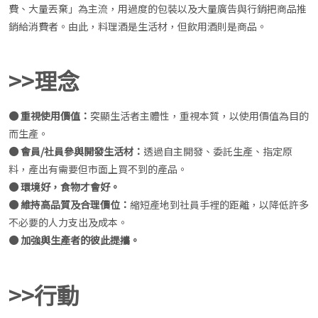
費、大量丟棄」為主流，用過度的包裝以及大量廣告與行銷把商品推
銷給消費者。由此，料理酒是生活材，但飲用酒則是商品。
>>理念
● 重視使用價值：
突顯生活者主體性，重視本質，以使用價值為目的
而生產。
● 會員/社員參與開發生活材：
透過自主開發、委託生產、指定原
料，產出有需要但市面上買不到的產品。
● 環境好，食物才會好。
● 維持高品質及合理價位：
縮短產地到社員手裡的距離，以降低許多
不必要的人力支出及成本。
● 加強與生產者的彼此提攜。
>>行動