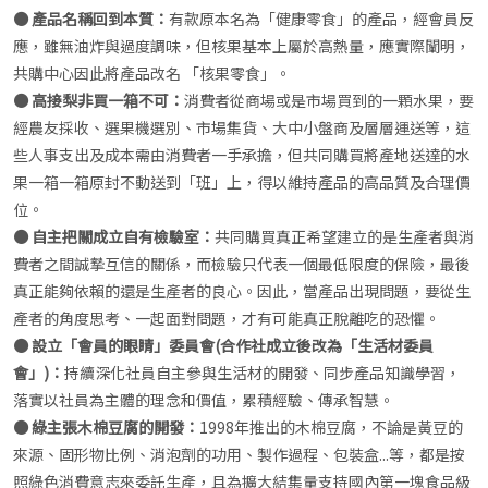
● 產品名稱回到本質：
有款原本名為「健康零食」的產品，經會員反
應，雖無油炸與過度調味，但核果基本上屬於高熱量，應實際闡明，
共購中心因此將產品改名 「核果零食」。
● 高接梨非買一箱不可：
消費者從商場或是市場買到的一顆水果，要
經農友採收、選果機選別、市場集貨、大中小盤商及層層運送等，這
些人事支出及成本需由消費者一手承擔，但共同購買將產地送達的水
果一箱一箱原封不動送到「班」上，得以維持產品的高品質及合理價
位。
● 自主把關成立自有檢驗室：
共同購買真正希望建立的是生產者與消
費者之間誠摯互信的關係，而檢驗只代表一個最低限度的保險，最後
真正能夠依賴的還是生產者的良心。因此，當產品出現問題，要從生
產者的角度思考、一起面對問題，才有可能真正脫離吃的恐懼。
● 設立「會員的眼睛」委員會(合作社成立後改為「生活材委員
會」)：
持續深化社員自主參與生活材的開發、同步產品知識學習，
落實以社員為主體的理念和價值，累積經驗、傳承智慧。
● 綠主張木棉豆腐的開發：
1998年推出的木棉豆腐，不論是黃豆的
來源、固形物比例、消泡劑的功用、製作過程、包裝盒...等，都是按
照綠色消費意志來委託生產，且為擴大結集量支持國內第一塊食品級