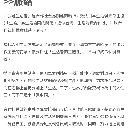
>>脈絡
「我是生活者」是合作社至為關鍵的精神，效法日本生活俱樂部生協
(「生協」為生活協同的簡稱，近似台灣「生活消費合作社」）以合
作社組織實踐共同購買。
現代人的生活方式決定了消費模式，要在台灣資本主義的沃土開出合
作主義的花朵，就要抓住「生活者的主體性」，不再單純作個消費
者。
從消費者到生活者，是因為要創造另一種可能性。源於對環保、人性
化的認同，在開發生活材的過程及與生產者的溝通上力求符合理念，
而在名稱上堅持要加上「生活」二字，也為了凸顯交易行為中的人性
面，而不只是來「買東西」。
合作社希望經由共同購買培養出互信、合作的人際關係，將關心面由
家庭及於社區，再擴及生活各個層面。再者，我們肯定勞動價值，以
「勞務自主」鼓勵資深班長或會員成立取貨點，同時，努力拉近高階