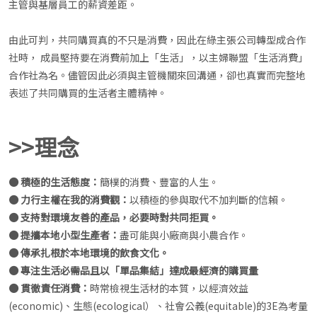
主管與基層員工的薪資差距。
由此可判，共同購買真的不只是消費，因此在綠主張公司轉型成合作
社時， 成員堅持要在消費前加上「生活」，以主婦聯盟「生活消費」
合作社為名。儘管因此必須與主管機關來回溝通，卻也真實而完整地
表述了共同購買的生活者主體精神。
>>理念
● 積極的生活態度：
簡樸的消費、豐富的人生。
● 力行主權在我的消費觀：
以積極的參與取代不加判斷的信賴。
● 支持對環境友善的產品，必要時對共同拒買。
● 提攜本地小型生產者：
盡可能與小廠商與小農合作。
● 傳承扎根於本地環境的飲食文化。
● 專注生活必需品且以「單品集結」達成最經濟的購買量
● 貫徹責任消費：
時常檢視生活材的本質，以經濟效益
(economic)、生態(ecological）、社會公義(equitable)的3E為考量