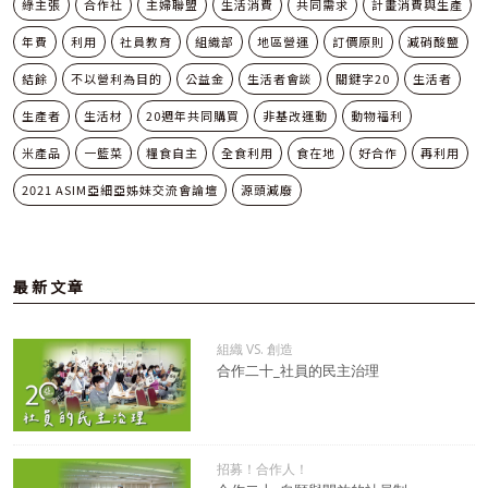
綠主張
合作社
主婦聯盟
生活消費
共同需求
計畫消費與生產
年費
利用
社員教育
組織部
地區營運
訂價原則
減硝酸鹽
結餘
不以營利為目的
公益金
生活者會談
關鍵字20
生活者
生產者
生活材
20週年共同購買
非基改運動
動物福利
米產品
一籃菜
糧食自主
全食利用
食在地
好合作
再利用
2021 ASIM亞細亞姊妹交流會論壇
源頭減廢
最新文章
組織 VS. 創造
合作二十_社員的民主治理
招募！合作人！