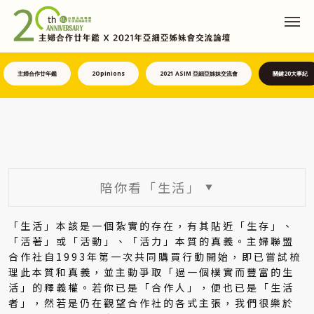
主婦合作廿年鑑
2Opinions
2021 ASIM 亞細亞姊妹交流會
關鍵20大事紀
陪你看「生活」
▼
「生活」本該是一個紮實的存在，有其貼近「生存」、
「活著」或「活動」、「活力」本質的真義。主婦聯盟
合作社自1993年第一次共同購買行動開始，即已嘗試梳
理此本質和真義，並主動爭取「過一個樸實而豐富的生
活」的釋義權。若你已是「合作人」，便也已是「生活
者」，然若是仍在觀望合作社的各式主張，我們很樂於