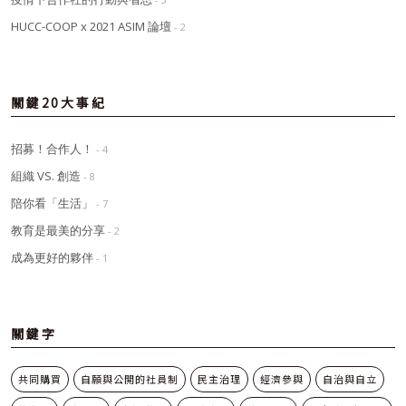
HUCC-COOP x 2021 ASIM 論壇
- 2
關鍵20大事紀
招募！合作人！
- 4
組織 VS. 創造
- 8
陪你看「生活」
- 7
教育是最美的分享
- 2
成為更好的夥伴
- 1
關鍵字
共同購買
自願與公開的社員制
民主治理
經濟參與
自治與自立