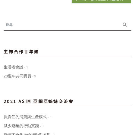
主婦合作廿年鑑
生活者會談
- 1
20週年共同購買
- 9
2021 ASIM 亞細亞姊妹交流會
負責任的消費與生產模式
- 3
減少廢棄的行動實踐
- 3
疫情下合作社的行動與省思
- 3