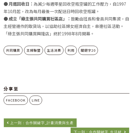
● 月底回收日：
為減少每週零星回收空瓶空罐的工作壓力，自1997
年10月起，改為每月最後一次配送日時回收空瓶罐。
● 成立「綠主張共同購買社區店」：
鼓勵由班長和會員共同集資，自
主經營運作的取貨站，以協助社區婦女經濟自主，串連社區活動。
「綠主張共同購買興隆店」終於1998年8月開幕。
共同購買
主婦聯盟
生活消費
利用
關鍵字20
分享至
FACEBOOK
LINE
上一則：合作關鍵字_計畫消費與生產
下一則：合作關鍵字_生活材