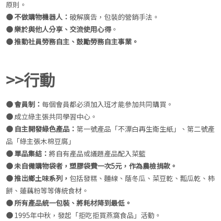
原則。
● 不做購物機器人：
破解廣告，包裝的營銷手法。
● 樂於與他人分享、交流使用心得
。
● 推動社員勞務自主、鼓勵勞務自主事業。
>>行動
● 會員制：
每個會員都必須加入班才能參加共同購買。
●
成立綠主張共同學習中心。
● 自主開發綠色產品：
第一號產品「不漂白再生衛生紙」、第二號產
品「綠主張木棉豆腐」
● 單品集結：
將自有產品或議題產品配入菜籃
● 未自備購物袋者，塑膠袋費一次5元，作為農檢捐款。
●
推出鄉土味系列，
包括發糕、麵線、蔭冬瓜、菜豆乾、瓢瓜乾、柿
餅、蓮藕粉等等傳統食材。
● 所有產品統一包裝、將耗材降到最低。
●
1995年中秋，發起「拒吃拒買燕窩食品」活動。