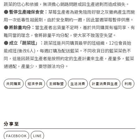
蔬菜的信心和依據，無須擔心銷路問題或因生產過剩而造成損失。
● 暫停生產確保食安：
草莓生產者為避免陰雨好發之灰黴病產生而施
用一次低毒性殺菌劑，由於安全期約一週，因此當週草莓暫停供應。
● 將餘量均分：
當生產者出貨量不足時，基於共同購買有福同享、有
難同當的理念，會將餘量平均分配，使大家不致落空失望。
● 成立「蔬菜班」：
蔬菜班是共同購買最早的班組織，12位會員始
能成班(後改6人)，每週訂購及配送籃菜。不同收貨日的籃菜菜色不
同，這是因蔬菜生產者是按照約定的生產計畫來生產，產量多，籃菜
通通配，產量少，要想辦法均分。
共同購買
經濟參與
主婦聯盟
生活消費
計畫消費與生產
利用
分享至
FACEBOOK
LINE