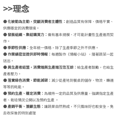
>>理念
● 化被動為主動，突顯消費者主體性：
創造品質有保障、價格平實、
供應穩定的消費環境。
● 發展組織、集結購買力：
需有基本規模、才可能計畫性生產進而契
作。
● 季節性供應：
全年統一價格，除了生產季節之外不供應。
● 作業縝密並提供即時情報：
每週製作《情報小站》，隨著蔬菜一起
送出。
● 與生產者結盟，消費端與生產端互信互諒：
給生產者鼓勵，也給生
產者壓力。
● 落實綠色消費、節能減碳：
減少從產地到餐桌的儲存、物流、轉運
等等的耗能。
● 預約生產、穩定消費：
為維持一定的品質及供應量，強調指定生產
者、栽培情況公開以及預約生產 。
● 產銷平衡、兼顧生態：
讓蔬果自然熟成，不只風味好也較安全，免
去收採後的特別處理