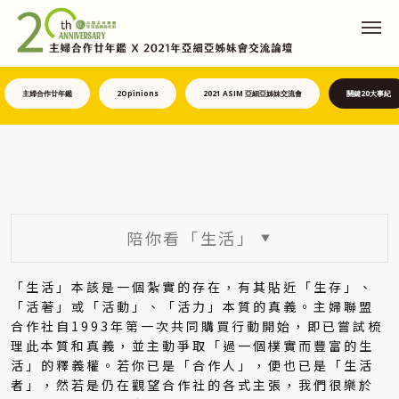
主婦合作廿年鑑
2Opinions
2021 ASIM 亞細亞姊妹交流會
關鍵20大事紀
陪你看「生活」
▼
「生活」本該是一個紮實的存在，有其貼近「生存」、
「活著」或「活動」、「活力」本質的真義。主婦聯盟
合作社自1993年第一次共同購買行動開始，即已嘗試梳
理此本質和真義，並主動爭取「過一個樸實而豐富的生
活」的釋義權。若你已是「合作人」，便也已是「生活
者」，然若是仍在觀望合作社的各式主張，我們很樂於