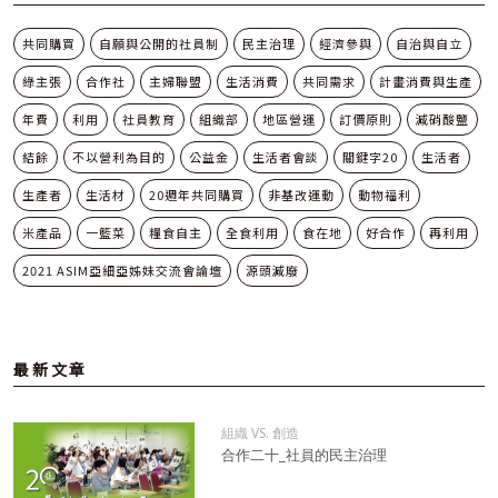
共同購買
自願與公開的社員制
民主治理
經濟參與
自治與自立
綠主張
合作社
主婦聯盟
生活消費
共同需求
計畫消費與生產
年費
利用
社員教育
組織部
地區營運
訂價原則
減硝酸鹽
結餘
不以營利為目的
公益金
生活者會談
關鍵字20
生活者
生產者
生活材
20週年共同購買
非基改運動
動物福利
米產品
一籃菜
糧食自主
全食利用
食在地
好合作
再利用
2021 ASIM亞細亞姊妹交流會論壇
源頭減廢
最新文章
組織 VS. 創造
合作二十_社員的民主治理