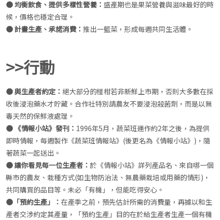
● 均衡飲食、提供多樣性營養：
盛產期也是果菜營養與滋味最好的時
候，價格也穩定合理。
● 計畫生產、承諾消費：
推出一籃菜，形成每週共同生活體。
>>行動
● 與生產者約定：
絕大部分的椪柑若非新鮮上市期，否則大多數在採
收後浸泡藥水才貯藏。合作社特別請農友不要浸泡殺菌劑，而是以無
毒天然的保鮮液處理。
● 《情報小站》發刊：
1996年5月，蔬菜班運作約2年之後，為提供
即時情報，每週製作《蔬菜班情報站》(後更名為《情報小站》)，隨
著蔬菜一起送出。
● 讓你看見每一位生產者：
於《情報小站》詳列產品名、來自哪一個
縣市的農友、栽種方式(如生物防治法、無農藥栽培或用藥的情形)，
共同購買的品目等。未必「有機」，但能吃得安心。
●「預約生產」：
在產季之前，預先估計所需的消費量，再據以和生
產者交涉約定其產量，「預約生產」目的在於給生產者生產一個有機