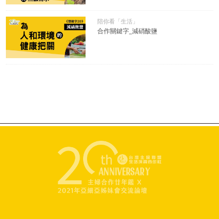
陪你看「生活」
合作關鍵字_減硝酸鹽