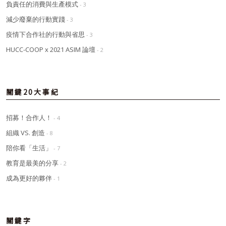
負責任的消費與生產模式
- 3
減少廢棄的行動實踐
- 3
疫情下合作社的行動與省思
- 3
HUCC-COOP x 2021 ASIM 論壇
- 2
關鍵20大事紀
招募！合作人！
- 4
組織 VS. 創造
- 8
陪你看「生活」
- 7
教育是最美的分享
- 2
成為更好的夥伴
- 1
關鍵字