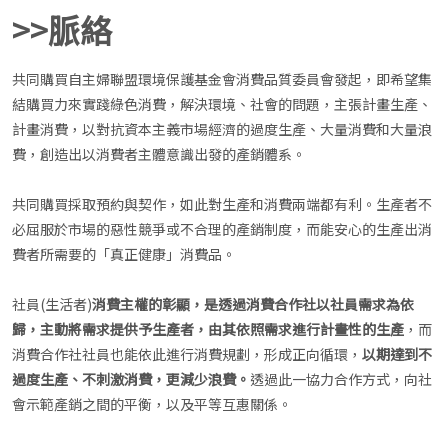
>>脈絡
共同購買自主婦聯盟環境保護基金會消費品質委員會發起，即希望集
結購買力來實踐綠色消費，解決環境、社會的問題，主張計畫生產、
計畫消費，以對抗資本主義市場經濟的過度生產、大量消費和大量浪
費，創造出以消費者主體意識出發的產銷體系。
共同購買採取預約與契作，如此對生產和消費兩端都有利。生產者不
必屈服於市場的惡性競爭或不合理的產銷制度，而能安心的生產出消
費者所需要的「真正健康」消費品。
社員(生活者)
消費主權的彰顯，是透過消費合作社以社員需求為依
歸，主動將需求提供予生產者，由其依照需求進行計畫性的生產
，而
消費合作社社員也能依此進行消費規劃，形成正向循環，
以期達到不
過度生產、不刺激消費，更減少浪費。
透過此一協力合作方式，向社
會示範產銷之間的平衡，以及平等互惠關係。