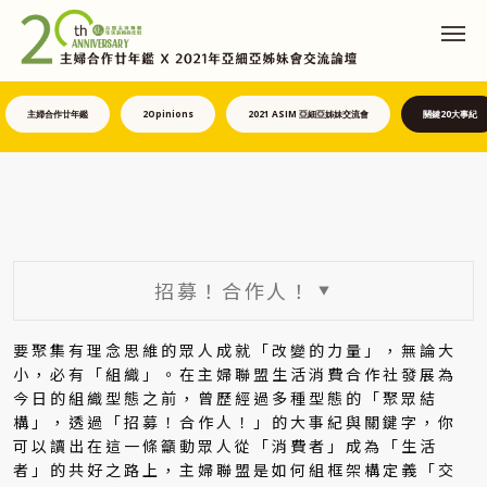
主婦合作廿年鑑
2Opinions
2021 ASIM 亞細亞姊妹交流會
關鍵20大事紀
招募！合作人！
▼
要聚集有理念思維的眾人成就「改變的力量」，無論大
小，必有「組織」。在主婦聯盟生活消費合作社發展為
今日的組織型態之前，曾歷經過多種型態的「聚眾結
構」，透過「招募！合作人！」的大事紀與關鍵字，你
可以讀出在這一條籲動眾人從「消費者」成為「生活
者」的共好之路上，主婦聯盟是如何組框架構定義「交