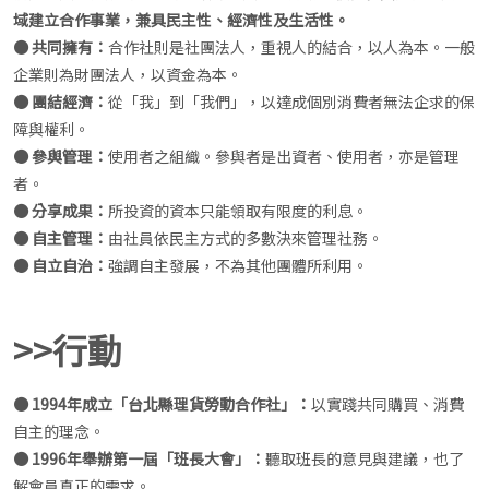
域建立合作事業，兼具民主性、經濟性及生活性。
● 共同擁有：
合作社則是社團法人，重視人的結合，以人為本。一般
企業則為財團法人，以資金為本。
● 團結經濟：
從「我」到「我們」，以達成個別消費者無法企求的保
障與權利。
● 參與管理：
使用者之組織。參與者是出資者、使用者，亦是管理
者。
● 分享成果：
所投資的資本只能領取有限度的利息。
● 自主管理：
由社員依民主方式的多數決來管理社務。
● 自立自治：
強調自主發展，不為其他團體所利用。
>>行動
● 1994年成立「台北縣理貨勞動合作社」：
以實踐共同購買、消費
自主的理念。
● 1996年舉辦第一屆「班長大會」：
聽取班長的意見與建議，也了
解會員真正的需求。