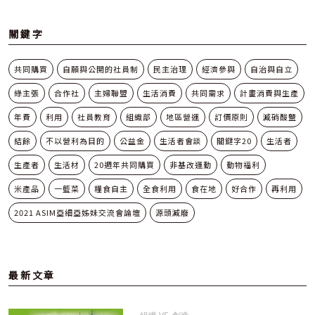
關鍵字
共同購買
自願與公開的社員制
民主治理
經濟參與
自治與自立
綠主張
合作社
主婦聯盟
生活消費
共同需求
計畫消費與生產
年費
利用
社員教育
組織部
地區營運
訂價原則
減硝酸鹽
結餘
不以營利為目的
公益金
生活者會談
關鍵字20
生活者
生產者
生活材
20週年共同購買
非基改運動
動物福利
米產品
一籃菜
糧食自主
全食利用
食在地
好合作
再利用
2021 ASIM亞細亞姊妹交流會論壇
源頭減廢
最新文章