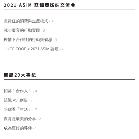
2021 ASIM 亞細亞姊妹交流會
負責任的消費與生產模式
- 3
減少廢棄的行動實踐
- 3
疫情下合作社的行動與省思
- 3
HUCC-COOP x 2021 ASIM 論壇
- 2
關鍵20大事紀
招募！合作人！
- 4
組織 VS. 創造
- 8
陪你看「生活」
- 7
教育是最美的分享
- 2
成為更好的夥伴
- 1