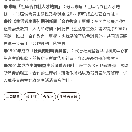
● 辦理「社區合作社人才培訓」：
分區辦理「社區合作社人才培
訓」，待區域會員主題性及參與度成熟，即可成立社區合作社。
●於《生活者主張》期刊新闢「合作教育」專欄：
全面性發展合作社
組織需要教育、人力和時間。因此自《生活者主張》第22期(1996.8)
開始，推出「合作教育」專欄，也就是除了綠色消費外，共同購買將
再進一步著手「合作運動」的推展。
●1997年成立「社員的眼睛委員會」：
代替社員監督共同購買中心和
生產者的動態，並將所見所聞告知社員，作為產品選擇的參考。
●2001年成立主婦聯盟生活消費合作社：
綠主張公司功成身退，當時
所聘僱的職工、合作的生產者、班及取貨站以及器具設施等資產，併
入或移交給主婦聯盟生活消費合作社。
共同購買
綠主張
合作社
生活者會談