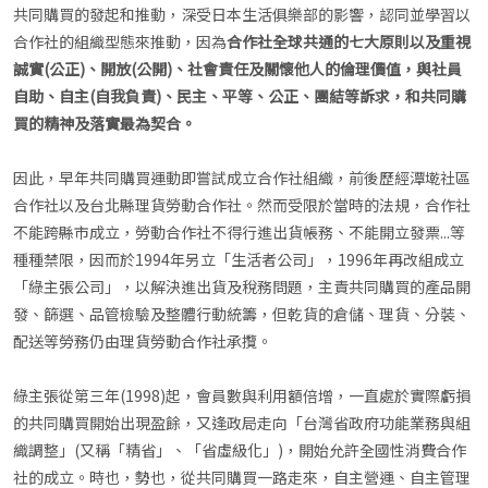
共同購買的發起和推動，深受日本生活俱樂部的影響，認同並學習以
合作社的組織型態來推動，因為
合作社全球共通的七大原則以及重視
誠實(公正)、開放(公開)、社會責任及關懷他人的倫理價值，與社員
自助、自主(自我負責)、民主、平等、公正、團結等訴求，和共同購
買的精神及落實最為契合。
因此，早年共同購買運動即嘗試成立合作社組織，前後歷經潭墘社區
合作社以及台北縣理貨勞動合作社。然而受限於當時的法規，合作社
不能跨縣市成立，勞動合作社不得行進出貨帳務、不能開立發票...等
種種禁限，因而於1994年另立「生活者公司」，1996年再改組成立
「綠主張公司」，以解決進出貨及稅務問題，主責共同購買的產品開
發、篩選、品管檢驗及整體行動統籌，但乾貨的倉儲、理貨、分裝、
配送等勞務仍由理貨勞動合作社承攬。
綠主張從第三年(1998)起，會員數與利用額倍增，一直處於實際虧損
的共同購買開始出現盈餘，又逢政局走向「台灣省政府功能業務與組
織調整」(又稱「精省」、「省虛級化」)，開始允許全國性消費合作
社的成立。時也，勢也，從共同購買一路走來，自主營運、自主管理