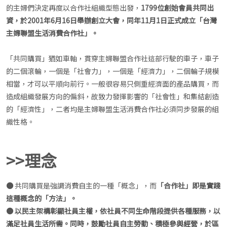
的主婦們決定再度以合作社組織型態出發，
1799位創始會員共同出
資，於2001年6月16日舉辦創立大會，同年11月1日正式成立「台灣
主婦聯盟生活消費合作社」。
「共同購買」猶如車軸，貫穿主婦聯盟合作社這部行駛的車子，車子
的二個滾輪，一個是「社會力」，一個是「經濟力」，二個輪子規模
相當，才可以平順向前行。一般很容易只側重經濟面的產品購買，而
造成組織發展方向的偏斜，故致力發揮影響的「社會性」和集結創造
的「經濟性」，二者均是主婦聯盟生活消費合作社必須同步發展的組
織性格。
>>理念
●
共同購買是強調消費自主的一種「概念」，而
「合作社」即是實踐
這種概念的「方法」。
● 以民主架構彰顯社員主權，依社員不同生命階段提供各種服務，以
滿足社員生活所需。同時，鼓勵社員自主勞動、積極參與經營，於區