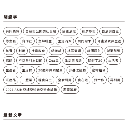
關鍵字
共同購買
自願與公開的社員制
民主治理
經濟參與
自治與自立
綠主張
合作社
主婦聯盟
生活消費
共同需求
計畫消費與生產
年費
利用
社員教育
組織部
地區營運
訂價原則
減硝酸鹽
結餘
不以營利為目的
公益金
生活者會談
關鍵字20
生活者
生產者
生活材
20週年共同購買
非基改運動
動物福利
米產品
一籃菜
糧食自主
全食利用
食在地
好合作
再利用
2021 ASIM亞細亞姊妹交流會論壇
源頭減廢
最新文章