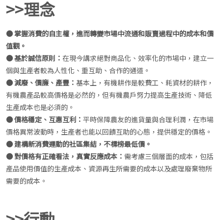
>>理念
● 掌握消費的自主權，進而轉變市場中流通和販賣過程中的成本和價
值觀。
● 基於誠信原則：
在現今講求絕對商品化、效率化的市場中，建立一
個與生產者較為人性化、重互助、合作的通道。
● 減廢、價廉、產豐：
基本上，有機耕作是較費工、耗資材的耕作，
有機農產品較高價格是必然的，但有機農戶努力提高生產技術、降低
生產成本也是必須的。
● 價格穩定、互惠互利：
平時保障農友的進貨量與合理利潤，在市場
價格異常波動時，生產者也能以回饋互助的心態，提供穩定的價格。
● 建構新消費運動的社區集結，不標榜最低價。
● 對價格有正確看法，真實反應成本：
需考慮三個層面的成本，包括
產品使用價值的生產成本、資源再生所需要的成本以及處理廢棄物所
需要的成本。
>>行動