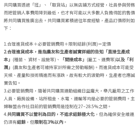
共同購買透過「班」、「取貨站」以無店鋪方式經營，社員參與勞務
而把管銷人事費用降到最低，也才有可能以大多數人負擔得起的售價
將共同購買推廣出去。共同購買累積過往年度經驗，產品訂價原則如
下：
1.合理進貨成本＋必要管銷費用＋限制結餘(利潤)＝定價
2.合理進貨成本，是指農友和生產者誠實詳細的告知「直接生產成
本」
(種苗、 資材、設施等)、
「間接成本」
(雇工、運費等)
以及「利
潤」
(農友和生產者可維持家計所需之勞動報酬)。而進貨成本可能受
天候、產量和技術精進而有漲跌，故有較大的波動時，生產者也應誠
實告知。
3.必要管銷費用，隨著共同購買運動組織日益龐大，舉凡雇用之工作
人員、廠房設備、站所租金、水電、運輸等均是必要的管銷費用。主
婦聯盟合作社目前的管銷費用是控制在27~28.5%之間。
4.
共同購買不以營利為目的，不追求結餘極大化
，但為確保安全維運
仍須有
結餘
，但
限制在3%以內
。