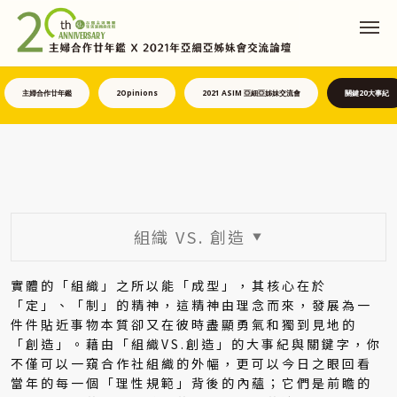
主婦合作廿年鑑
2Opinions
2021 ASIM 亞細亞姊妹交流會
關鍵20大事紀
組織 VS. 創造
▼
實體的「組織」之所以能「成型」，其核心在於
「定」、「制」的精神，這精神由理念而來，發展為一
件件貼近事物本質卻又在彼時盡顯勇氣和獨到見地的
「創造」。藉由「組織VS.創造」的大事紀與關鍵字，你
不僅可以一窺合作社組織的外幅，更可以今日之眼回看
當年的每一個「理性規範」背後的內蘊；它們是前瞻的