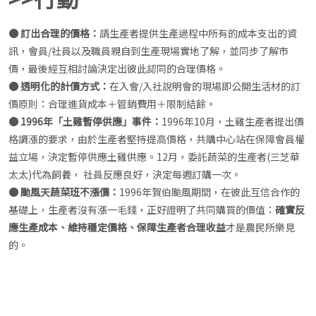
● 訂出合理的價格：
請生產者提供生產過程中所有的成本支出的資
訊，會員/社員以及職員親自到生產現場實地了解，並同步了解市
價，最後經互相討論決定出彼此認同的合理價格。
● 透明化的計價方式：
在入會/入社說明會的現場即公開生活材的訂
價原則：合理進貨成本＋管銷費用＋限制結餘。
● 1996年「土雞暫停供應」事件：
1996年10月，土雞生產者提出價
格調漲的要求，由於生產者堅持提高價格，共購中心站在保障會員權
益立場，決定暫停供應土雞供應。12月，委託蔬菜的生產者(三芝華
太太)代為飼養， 社員反應良好，決定每週訂購一次。
● 颱風天蔬菜班不漲價：
1996年賀伯颱風期間，在彼此互信合作的
基礎上，生產者沒有漲一毛錢，正好證明了共同購買的價值：
確實反
應生產成本、維持穩定價格、保障生產者合理收益
才是農民所樂見
的。