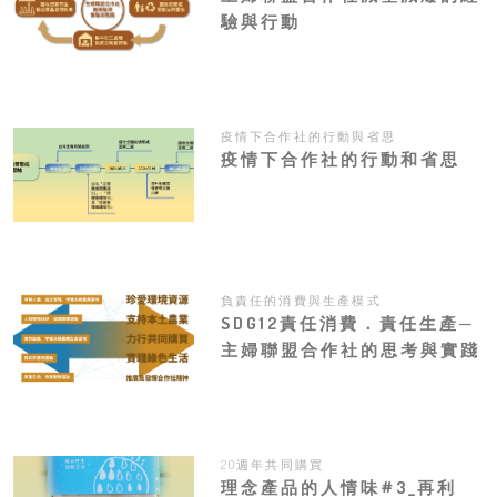
驗與行動
疫情下合作社的行動與省思
疫情下合作社的行動和省思
負責任的消費與生產模式
SDG12責任消費．責任生產─
主婦聯盟合作社的思考與實踐
20週年共同購買
理念產品的人情味#3_再利