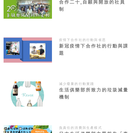
合作二十_自願與開放的社員
制
疫情下合作社的行動與省思
新冠疫情下合作社的行動與課
題
減少廢棄的行動實踐
生活俱樂部所致力的垃圾減量
機制
負責任的消費與生產模式