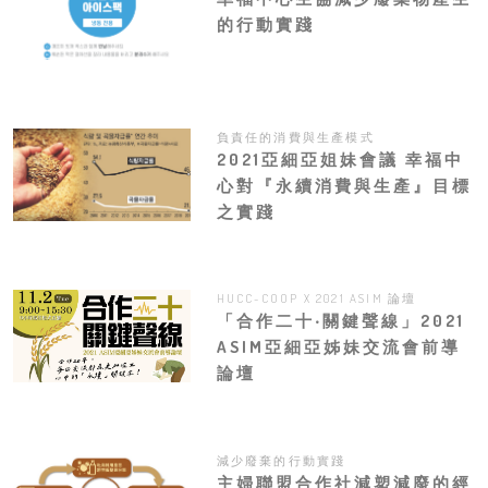
的行動實踐
負責任的消費與生產模式
2021亞細亞姐妹會議 幸福中
心對『永續消費與生產』目標
之實踐
HUCC-COOP X 2021 ASIM 論壇
「合作二十‧關鍵聲線」2021
ASIM亞細亞姊妹交流會前導
論壇
減少廢棄的行動實踐
主婦聯盟合作社減塑減廢的經