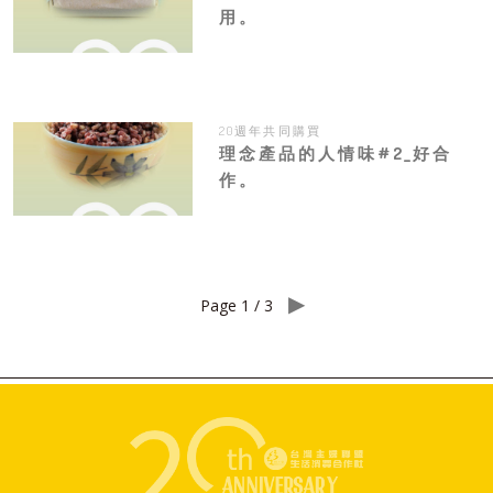
用。
20週年共同購買
理念產品的人情味#2_好合
作。
▶
Page 1 / 3