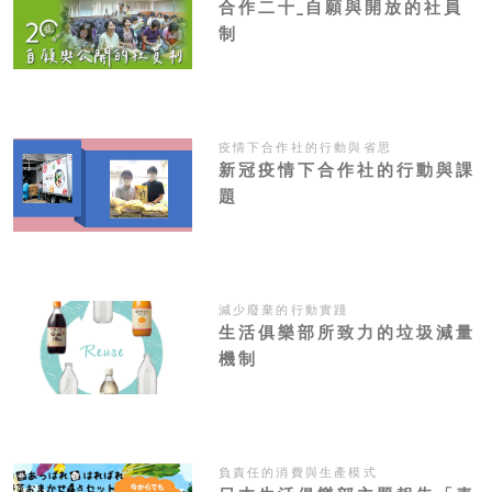
合作二十_自願與開放的社員
制
疫情下合作社的行動與省思
新冠疫情下合作社的行動與課
題
減少廢棄的行動實踐
生活俱樂部所致力的垃圾減量
機制
負責任的消費與生產模式