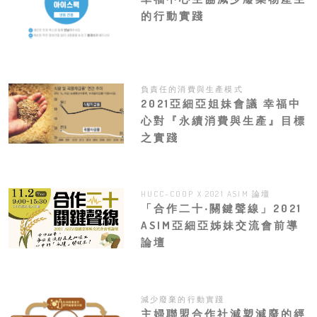
的行動實踐
負責任的消費與生產模式
2021亞細亞姐妹會議 幸福中
心對『永續消費與生產』目標
之實踐
HUCC-COOP X 2021 ASIM 論壇
「合作二十‧關鍵聲線」2021
ASIM亞細亞姊妹交流會前導
論壇
減少廢棄的行動實踐
主婦聯盟合作社減塑減廢的經