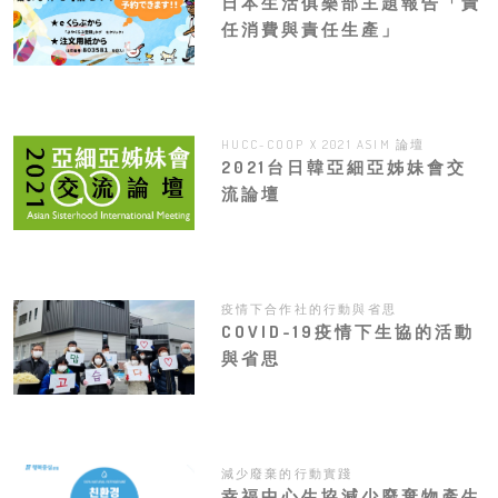
日本生活俱樂部主題報告「責
任消費與責任生產」
HUCC-COOP X 2021 ASIM 論壇
2021台日韓亞細亞姊妹會交
流論壇
疫情下合作社的行動與省思
COVID-19疫情下生協的活動
與省思
減少廢棄的行動實踐
幸福中心生協減少廢棄物產生