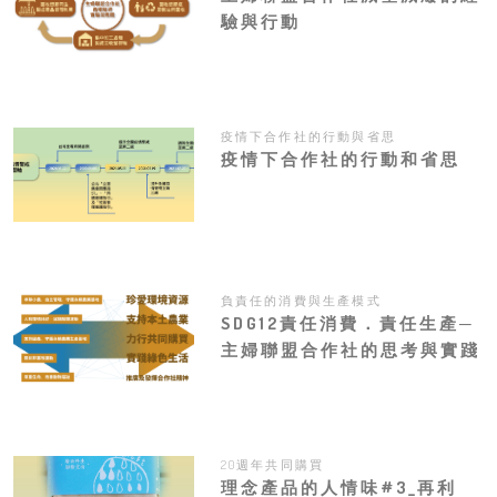
驗與行動
疫情下合作社的行動與省思
疫情下合作社的行動和省思
負責任的消費與生產模式
SDG12責任消費．責任生產─
主婦聯盟合作社的思考與實踐
20週年共同購買
理念產品的人情味#3_再利